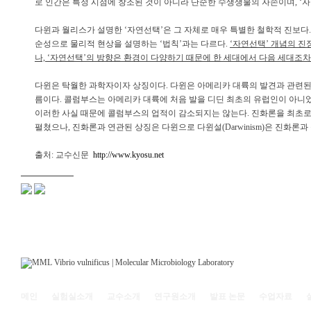
로 인간은 특정 시점에 창조된 것이 아니라 단순한 수생생물의 자손이며, ‘
다윈과 월리스가 설명한 ‘자연선택’은 그 자체로 매우 특별한 철학적 진보다.
순성으로 물리적 현상을 설명하는 ‘법칙’과는 다르다.
‘자연선택’ 개념의 진
나, ‘자연선택’의 방향은 환경이 다양하기 때문에 한 세대에서 다음 세대조차
다윈은 탁월한 과학자이자 상징이다. 다윈은 아메리카 대륙의 발견과 관련된 콜럼부스(C
름이다. 콜럼부스는 아메리카 대륙에 처음 발을 디딘 최초의 유럽인이 아니
이러한 사실 때문에 콜럼부스의 업적이 감소되지는 않는다. 진화론을 최초로 발표한 월리
펼쳤으나, 진화론과 연관된 상징은 다윈으로 다윈설(Darwinism)은 진화론
출처: 교수신문
http://www.kyosu.net
메인
실험실소개
교수소개
연구원소개
발표 논문
수업자료