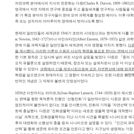
자연과학 분야에서의 지식의 전문화는 다윈(Charles R. Darwin, 1809~
영국에서 자연 자체의 연구에 중점을 두고 물질세계를 연구하는 사람들을 지칭하
회’가 특정 분야의 연구자들이 한데 모여 과학계를 형성한 예이다. 이후 대
족 또는 성직자의 아마추어적 영역에서 벗어나도록 했다.
현재의 일반인들의 세계관은 19세기 초반의 시대정신과는 현저하게 다를 것이
ac Newton, 1642~1727)이나 아인슈타인(Albert Einstein, 1879~
문에 이들 과학자들은 일반인들의 세계관에 거의 영향을 미치지 못했다.
다
을 제시했다. 이러한 이론의 수용은 사상적 혁명을 필요로 한다는 면에서 
한 기본 원칙은 그 당시에 널리 퍼진 사상과 갈등을 빚었다. 다윈은 『종
오직 유물론으로 설명하였기 때문에, 창조자 또는 설계자로서 신은 더 이상 
명할 수 있었다.
과학에서 신을 제외시킴으로써 모든 자연현상에 대해 엄격
혁명을 일으켰으며 현재까지도 그 영향이 지속되고 있다. 또한 다윈은 類
반적인 개념은 그 자체의 불변과 안정성이었다.
1859년 이전까지는 라마르크(Jean-Baptiste Lamarck, 1744~1829) 
는 완벽을 향한 목적론적 진행인 ‘선형진화’가 일반적이었다. 다윈은 종의 ‘
점진적이며 불연속이 없다는 것을 인식했으며, 진화의 기작을 ‘자연선택’으로 제시했다.
토에 충실했다. 다윈은 ‘진화생물학’이라는 새로운 생물학 영역을 개척했다. 
사실’ 과학으로, 진화생물학자는 지난 시기의 사건을 특별한 시나리오로 재구
후의 대변화와 소행성의 충돌 등의 시나리오로 설명할 수 있다.『인간의 유래(The
선택’을 통해 생존에 유리한 조건을 만든다고 했다. 지구상의 생명체는 가장