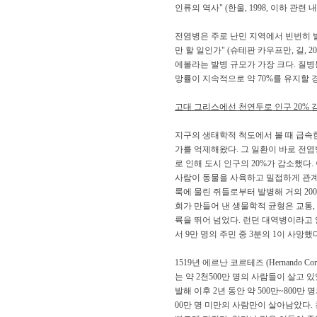
인류의 역사" (한울, 1998, 이하 
전염병은 주로 난민 지역에서 빈번히 발
만 할 일인가" (슈테판 카우프만, 길
에볼라는 발병 규모가 가장 크다. 질병통
망률이 지속적으로 약 70%를 유지할 경
고대 그리스에선 천연두로 인구 20% 
지구의 생태학적 척도에서 볼 때 급속
가를 억제해왔다. 그 일환이 바로 전염
로 인해 도시 인구의 20%가 감소했다
사람이 동물을 사육하고 밀접하게 관계를
룩에 물린 쥐들로부터 발병해 거의 20
회가 만들어 낸 생물학적 균형은 교통
륙을 뛰어 넘었다. 런던 대역병이라고 
서 9만 명의 주민 중 3분의 1이 사망
1519년 에르난 코르테즈 (Hernand
는 약 2천500만 명의 사람들이 살고
발해 이후 2년 동안 약 500만~800
00만 명 미만의 사람만이 살아남았다.