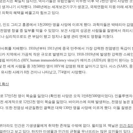
었는지는 확실치 않지만, 역사가들은 유럽인들이 이주한 이후 약 2천만 명이 사망한 
이 생겨나기 시작했다. 1948년에는 세계보건기구가 생겼고, 국제연합의 지원 아래 세
 의학의 혜택을 베풀고자 힘쓰고 있다.
국, 인도 그리고 홍콩에서 1천200만 명을 사망에 이르게 했다. 과학자들은 박테리아 감
 전 전염병 창궐 중 일부를 막을 수 있었다. 보건 사업의 성공은 사람들을 질병에서 격
나 심리적으로도 큰 부담이 됐고 정치나 질병 관리 면에도 영향을 끼쳤다.
회를 지배했다. 1910년부터 1911년에 중국 만주에서 가장 강력한 전염병인 독감이 발
카 지역에서 가끔씩 작은 규모로 발병하고 있다. 1918-1919년에 발생한 강력한 스페
이러스 (HIV, human immunodeficiency virus)가 에이즈 (AIDS)의 원인이 된
 세계 사람들 중 3천500만 명이 HIV에 감염된 채로 살아가고 있다. 사스 (SARS, 중
지 유사한 사례가 8천 건이나 나타났고, 774명이 사망했다.
 확산
감으로 57만5천 명이 목숨을 잃었다 (확인된 사망은 오직 1만8천500명이었다). 인플루
년 전 세계적으로 12만2천 명이 목숨을 잃었다. 바이러스에 의해 발생하는, 전염성 높은
갔다. 또한 전염성 세균질환인 결핵은 대략 130만 명을 사망에 이르게 했다. 이들 질병
뀌더라도 인간은 기생생물에게 취약한 존재일 수밖에 없다. 윌리엄 H. 맥닐은
인간 집
이 걸린다고 보고 있다. 하지만 미생물과 인간의 균형을 무너뜨리는 많은 요인들이 있다