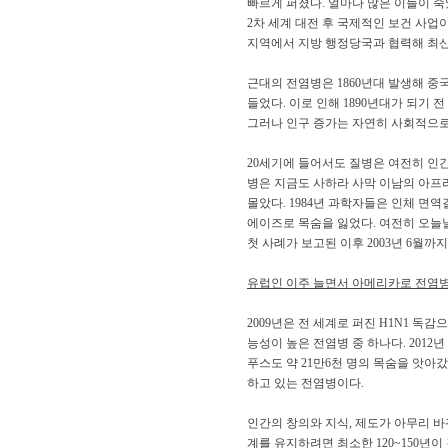
빠르게 퍼졌다. 얼마나 많은 이들이 죽
2차 세계 대전 후 국제적인 보건 사업
지역에서 지방 행정당국과 협력해 최신
근대의 전염병은 1860년대 발생해 중
들었다. 이로 인해 1890년대가 되기
그러나 인구 증가는 자연히 사회적으로
20세기에 들어서도 질병은 여전히 인간사
병은 지금도 사하라 사막 이남의 아프리
몰았다. 1984년 과학자들은 인체 면역결핍 바
에이즈로 목숨을 잃었다. 여전히 오늘날 전
첫 사례가 보고된 이후 2003년 6월까
유럽인 이주 늘면서 아메리카로 전염병
2009년은 전 세계로 퍼진 H1N1 독
능성이 높은 전염병 중 하나다. 2012
푸스도 약 21만6천 명의 목숨을 앗아
하고 있는 전염병이다.
인간의 창의와 지식, 제도가 아무리 바
계를 유지하려면 최소한 120~150년