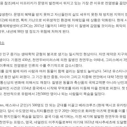
관련 내용 참조)에서 아프리카가 문명의 발전에서 뒤지고 있는 가장 큰 이유로 전염병을 꼽았
생한다. 문명의 혜택을 받지 못하고 자신들만의 삶도 세우지 못한 채 방치된 지역이 
, 2012)에 따르면, 특히 가난으로 비위생적인 환경에 처해있을 때 상황은 악화된다. 
제예방센터 (CDC)는 2015년 1월까지 140만 명이 이 질병에 감염될 것이라는 최악의
우, 내년에 98만 명 정도가 위험에 처하게 된다.
감소
한 인구 증가는 생태학적 균형의 붕괴로 생기는 일시적인 현상이다. 자연 제약은 지구의
병이다. 기원전 430년, 천연두바이러스에 의한 질병인 천연두는 아테네, 그리스에서 3만
. 이후에도 전염병은 인류의 수를 주기적으로 감소시켰다.
 갖게 됨에 따라 사람과 여러 동물이 함께 걸리는 질병도 늘어났다. 541년 유스티
0년 동안 널리 퍼졌다. 그 기간 동안 중동, 아시아 그리고 지중해 연안에서 대략 5천만
, 통신상의 변화에 의해서도 깨졌다. 질병은 동물과 축산품의 국제교역뿐 아니라 난민
알려진 사건은 1334년 중국에서 시작돼 무역로를 따라 이동해 마을 전체로 퍼졌다. 첫
했다. 전반적으로 유럽에서 2천500만 명이나 되는 사람들이 목숨을 잃었다.
o Cortes, 에스파냐 군인)가 500명도 안 되는 군대를 이끌고 베라크루즈 (현재 멕시코 유
 있었다. 당시 수도였던 테노치티틀란은 인구 20만~30만으로 화려한 아즈텍 문화를 이룰
만 명의 현지인들이 목숨을 잃었다. 결국 다음 세기에는, 이전 세기에 발발한 천연두와 유
 천연두는 프랑스, 영국, 네덜란드 이주자들로부터 야기돼 1633년 매사추세츠에 도달