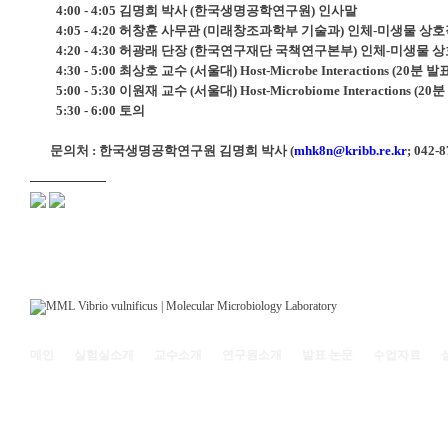
4:00 - 4:05
김명희 박사
(
한국생명공학연구원
)
인사말
4:05 - 4:20
허창훈 사무관
(
미래창조과학부 기술과
)
인체
-
미생물 상호
4:20 - 4:30
허광래 단장
(
한국연구재단 국책연구본부
)
인체
-
미생물 상
4:30 - 5:00
최상호 교수
(
서울대
) Host-Microbe Interactions (20
분 발
5:00 - 5:30
이원재 교수
(
서울대
) Host-Microbiome Interactions (20
분
5:30 - 6:00
토의
문의처
:
한국생명공학연구원 김명희 박사
(
mhk8n@kribb.re.kr
; 042-
메인
실험실소개
교수소개
연구원소개
발표 논문
수업자료
121-742 서울특별시 마포구 백범로 35(신수동) 서강대학교 리찌과학관 208호 | (전화)
Copyright© 2011
Molecular Microbiology Laboratory, Sogang Univ.
All rights reserved