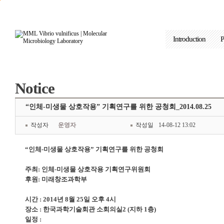
본문으로 바로가기
주요메뉴 바로가기
Introduction
P
Notice
“인체-미생물 상호작용” 기획연구를 위한 공청회_2014.08.25
작성자
운영자
작성일
14-08-12 13:02
“인체
-
미생물 상호작용” 기획연구를 위한 공청회
주최
:
인체
-
미생물 상호작용 기획연구위원회
후원
:
미래창조과학부
시간
: 2014
년
8
월
25
일 오후
4
시
장소
:
한국과학기술회관 소회의실
2 (
지하
1
층
)
일정
: