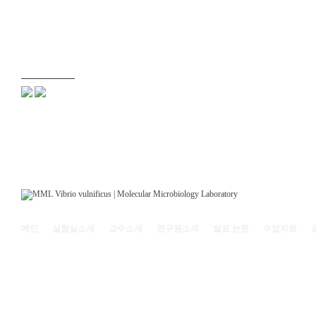
메인
실험실소개
교수소개
연구원소개
발표 논문
수업자료
121-742 서울특별시 마포구 백범로 35(신수동) 서강대학교 리찌과학관 208호 | (전화)
Copyright© 2011
Molecular Microbiology Laboratory, Sogang Univ.
All rights reserved