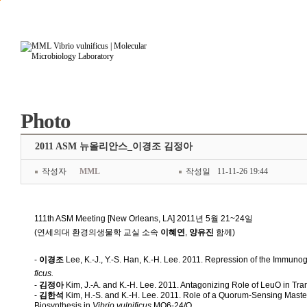
본문으로 바로가기
주요메뉴 바로가기
Photo
2011 ASM 뉴올리안스_이경조 김정아
작성자
MML
작성일
11-11-26 19:44
111th ASM Meeting [
New Orleans, LA]
2011년 5월 21~24일
(연세의대 환경의생물학 교실 소속
이혜연
,
양유진
함께)
-
이경조
Lee, K.-J., Y.-S. Han, K.-H. Lee
. 2011. Repression of the Immunog
ficus.
-
김정아
Kim, J.-A. and K.-H. Lee
. 2011. Antagonizing Role of LeuO in Tran
-
김한석
Kim, H.-S. and K.-H. Lee
. 2011. Role of a Quorum-Sensing Master
Biosynthesis in
Vibrio vulnificus
MO6-24/O.