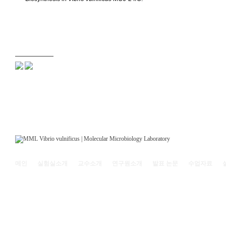
메인
실험실소개
교수소개
연구원소개
발표 논문
수업자료
121-742 서울특별시 마포구 백범로 35(신수동) 서강대학교 리찌과학관 208호 | (전화)
Copyright© 2011
Molecular Microbiology Laboratory, Sogang Univ.
All rights reserved