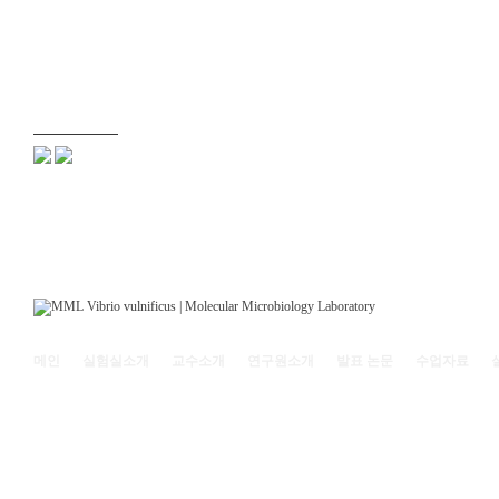
메인
실험실소개
교수소개
연구원소개
발표 논문
수업자료
121-742 서울특별시 마포구 백범로 35(신수동) 서강대학교 리찌과학관 208호 | (전화)
Copyright© 2011
Molecular Microbiology Laboratory, Sogang Univ.
All rights reserved